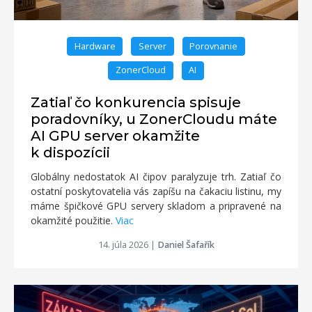
Hardware
Server
Porovnanie
ZonerCloud
AI
Zatiaľ čo konkurencia spisuje
poradovníky, u ZonerCloudu máte
AI GPU server okamžite
k dispozícii
Globálny nedostatok AI čipov paralyzuje trh. Zatiaľ čo
ostatní poskytovatelia vás zapíšu na čakaciu listinu, my
máme špičkové GPU servery skladom a pripravené na
okamžité použitie.
Viac
14. júla 2026
|
Daniel Šafařík