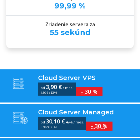
99
,
99
%
Zriadenie servera za
55
sekúnd
Cloud Server VPS
3,90 €
od
/ mes.
- 30 %
4,80 € s DPH
Cloud Server Managed
30,10 €
od
43 €
/ mes.
- 30 %
37,02 € s DPH