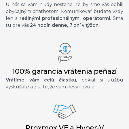
U nás sa vám nikdy nestane, že by sme vás odbili
obyčajným chatbotom. Komunikovať budete vždy
len s
reálnými profesionálnymi operátormi
. Sme
tu pre vás
24 hodín denne, 7 dní v týždni
.
100% garancia vrátenia peňazí
Vrátíme vám celú čiastku
, pokiaľ si službu
vyskúšate a zistíte, že vám nevyhovuje.
Proxmox VE a Hyper-V