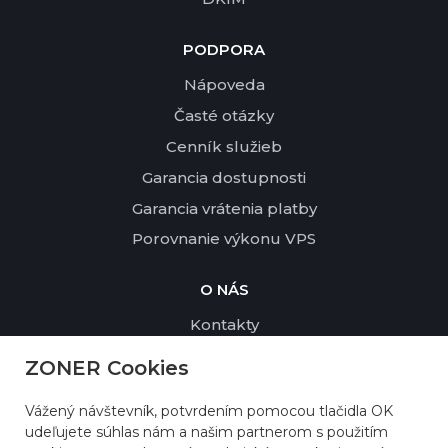
PODPORA
Nápoveda
Časté otázky
Cenník služieb
Garancia dostupnosti
Garancia vrátenia platby
Porovnanie výkonu VPS
O NÁS
Kontakty
Profil spoločnosti
ZONER Cookies
Udržateľnosť a životné prostredie
Vážený návštevník, potvrdením pomocou tlačidla OK
Referencie
udeľujete súhlas nám a našim partnerom s použitím