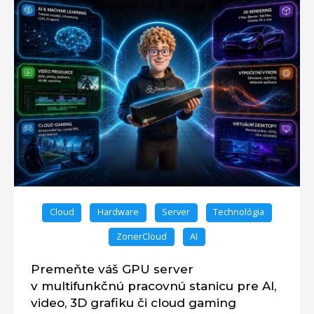
Cloud
Hardware
Server
Technológia
ZonerCloud
AI
Premeňte váš GPU server
v multifunkčnú pracovnú stanicu pre AI,
video, 3D grafiku či cloud gaming