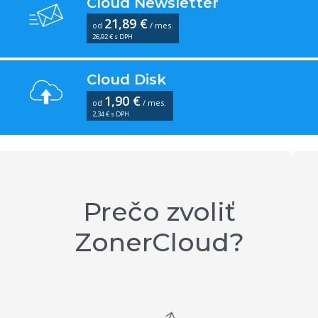
Cloud Newsletter
21,89 €
od
/ mes.
26,92 € s DPH
Cloud Disk
1,90 €
od
/ mes.
2,34 € s DPH
Prečo zvoliť
ZonerCloud?