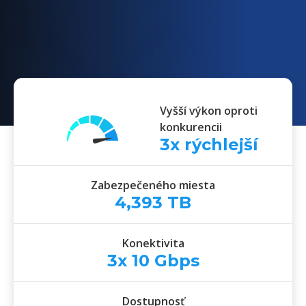
u najväčších svetových poskytovateľov“
akéhokoľvek
Cloud Serveru
!“
Vyšší výkon oproti
konkurencii
3
x rýchlejší
Zabezpečeného miesta
4,393
TB
Konektivita
3x
10
Gbps
Dostupnosť