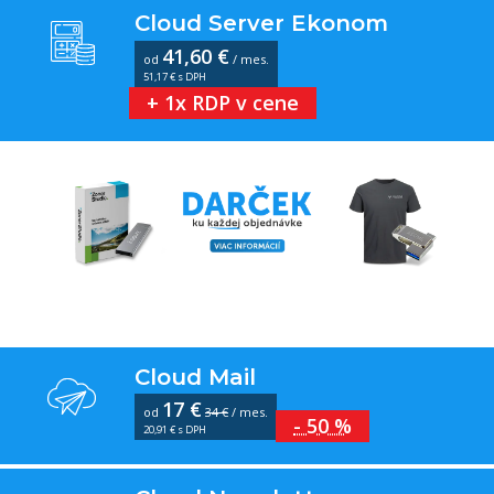
Cloud Server Ekonom
41,60 €
od
/ mes.
51,17 € s DPH
+ 1x RDP v cene
Cloud Mail
17 €
od
34 €
/ mes.
- 50 %
20,91 € s DPH