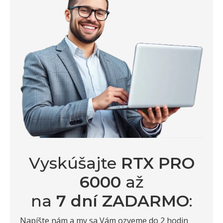
Vyskúšajte
RTX PRO
6000
až
na
7 dní ZADARMO
:
Napíšte nám a my sa Vám ozveme do 2 hodin