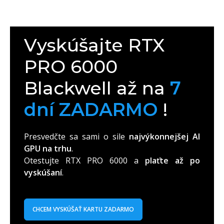
Vyskúšajte RTX
PRO 6000
Blackwell až na
7
dní ZADARMO
!
Presvedčte sa sami o sile
najvýkonnejšej AI
GPU na trhu
.
Otestujte RTX PRO 6000 a
plaťte až po
vyskúšaní
.
CHCEM VYSKÚŠAŤ KARTU ZADARMO