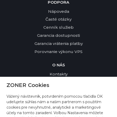
PODPORA
Nápoveda
Časté otázky
Cenník služieb
Garancia dostupnosti
Garancia vrátenia platby
Porovnanie výkonu VPS
O NÁS
Kontakty
Profil spoločnosti
ZONER Cookies
Udržateľnosť a životné prostredie
Vážený návštevník, potvrdením pomocou tlačidla OK
Referencie
udeľujete súhlas nám a našim partnerom s použitím
Zmluvné podmienky
cookies pre nevyhnutné, analytické a marketingové
účely na tomto zariadení. Voľbou Nastavenia môžete