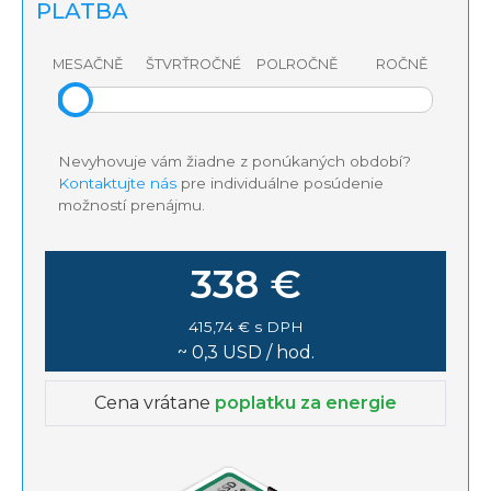
PLATBA
MESAČNĚ
ŠTVRŤROČNÉ
POLROČNĚ
ROČNĚ
Nevyhovuje vám žiadne z ponúkaných období?
Kontaktujte nás
pre individuálne posúdenie
možností prenájmu.
338 €
415,74 € s DPH
~ 0,3 USD / hod.
Cena vrátane
poplatku za energie