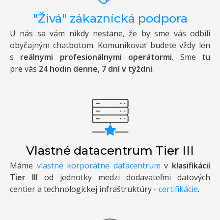
"Živá" zákaznícká podpora
U nás sa vám nikdy nestane, že by sme vás odbili
obyčajným chatbotom. Komunikovať budete vždy len
s
reálnymi profesionálnymi operátormi
. Sme tu
pre vás
24 hodin denne, 7 dní v týždni
.
Vlastné datacentrum Tier III
Máme
vlastné korporátne datacentrum
v
klasifikácií
Tier III
od jednotky medzi dodavateľmi datových
centier a technologickej infraštruktúry -
certifikácie
.