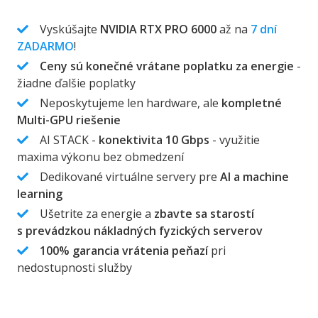
Vyskúšajte
NVIDIA RTX PRO 6000
až na
7 dní
ZADARMO
!
Ceny sú konečné vrátane poplatku za energie
-
žiadne ďalšie poplatky
Neposkytujeme len hardware, ale
kompletné
Multi-GPU riešenie
AI STACK -
konektivita 10 Gbps
- využitie
maxima výkonu bez obmedzení
Dedikované virtuálne servery pre
AI a machine
learning
Ušetrite za energie a
zbavte sa starostí
s prevádzkou nákladných fyzických serverov
100% garancia vrátenia peňazí
pri
nedostupnosti služby