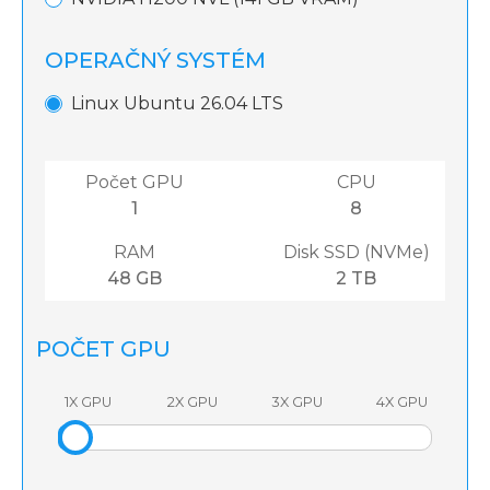
OPERAČNÝ SYSTÉM
Linux Ubuntu 26.04 LTS
Počet GPU
CPU
1
8
RAM
Disk SSD (NVMe)
48 GB
2 TB
POČET GPU
1X GPU
2X GPU
3X GPU
4X GPU