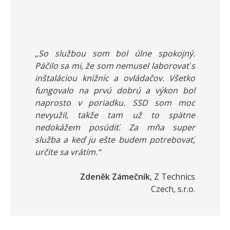
„So službou som bol úlne spokojný.
Páčilo sa mi, že som nemusel laborovať s
inštaláciou knižníc a ovládačov. Všetko
fungovalo na prvú dobrú a výkon bol
naprosto v poriadku. SSD som moc
nevyužil, takže tam už to spätne
nedokážem posúdiť. Za mňa super
služba a keď ju ešte budem potrebovať,
určite sa vrátím.“
Zdeněk Zámečník
, Z Technics
Czech, s.r.o.