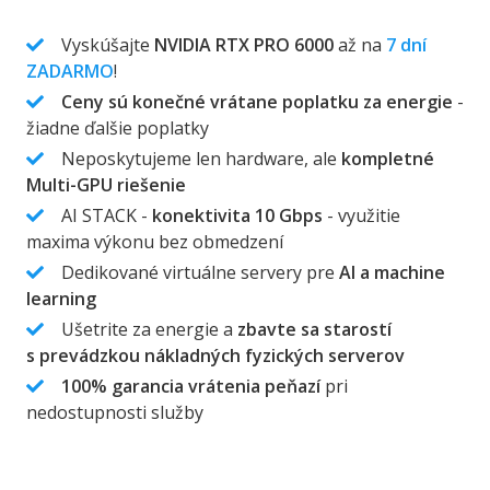
Vyskúšajte
NVIDIA RTX PRO 6000
až na
7 dní
ZADARMO
!
Ceny sú konečné vrátane poplatku za energie
-
žiadne ďalšie poplatky
Neposkytujeme len hardware, ale
kompletné
Multi-GPU riešenie
AI STACK -
konektivita 10 Gbps
- využitie
maxima výkonu bez obmedzení
Dedikované virtuálne servery pre
AI a machine
learning
Ušetrite za energie a
zbavte sa starostí
s prevádzkou nákladných fyzických serverov
100% garancia vrátenia peňazí
pri
nedostupnosti služby