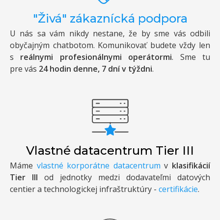
"Živá" zákaznícká podpora
U nás sa vám nikdy nestane, že by sme vás odbili
obyčajným chatbotom. Komunikovať budete vždy len
s
reálnymi profesionálnymi operátormi
. Sme tu
pre vás
24 hodin denne, 7 dní v týždni
.
Vlastné datacentrum Tier III
Máme
vlastné korporátne datacentrum
v
klasifikácií
Tier III
od jednotky medzi dodavateľmi datových
centier a technologickej infraštruktúry -
certifikácie
.