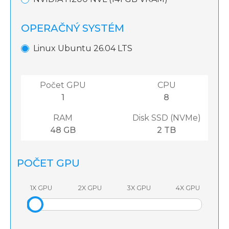
OPERAČNÝ SYSTÉM
Linux Ubuntu 26.04 LTS
Počet GPU
CPU
1
8
RAM
Disk SSD (NVMe)
48 GB
2 TB
POČET GPU
1X GPU
2X GPU
3X GPU
4X GPU