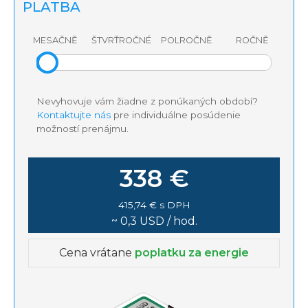
PLATBA
MESAČNĚ
ŠTVRŤROČNÉ
POLROČNĚ
ROČNĚ
Nevyhovuje vám žiadne z ponúkaných období?
Kontaktujte nás
pre individuálne posúdenie
možností prenájmu.
338 €
415,74 € s DPH
~ 0,3 USD / hod.
Cena vrátane
poplatku za energie