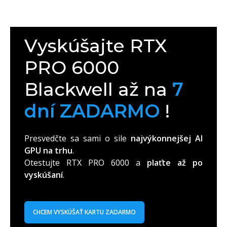
Vyskúšajte RTX
PRO 6000
Blackwell až na
7
dní ZADARMO
!
Presvedčte sa sami o sile
najvýkonnejšej AI
GPU na trhu
.
Otestujte RTX PRO 6000 a
plaťte až po
vyskúšaní
.
CHCEM VYSKÚŠAŤ KARTU ZADARMO