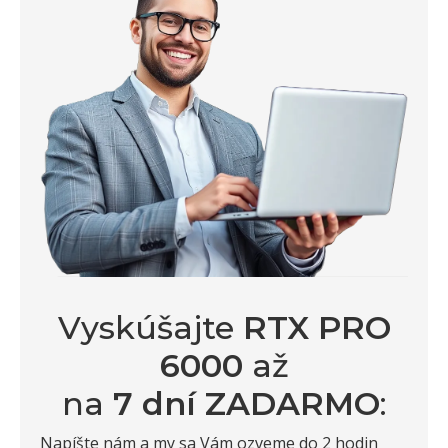
Vyskúšajte
RTX PRO
6000
až
na
7 dní ZADARMO
:
Napíšte nám a my sa Vám ozveme do 2 hodin