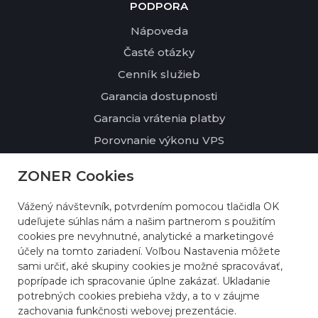
PODPORA
Nápoveda
Časté otázky
Cenník služieb
Garancia dostupnosti
Garancia vrátenia platby
Porovnanie výkonu VPS
ZONER Cookies
O NÁS
Kontakty
Vážený návštevník, potvrdením pomocou tlačidla OK
udeľujete súhlas nám a našim partnerom s použitím
Profil spoločnosti
cookies pre nevyhnutné, analytické a marketingové
Udržateľnosť a životné prostredie
účely na tomto zariadení. Voľbou Nastavenia môžete
sami určiť, aké skupiny cookies je možné spracovávať,
Referencie
poprípade ich spracovanie úplne zakázať. Ukladanie
Zmluvné podmienky
potrebných cookies prebieha vždy, a to v záujme
zachovania funkčnosti webovej prezentácie.