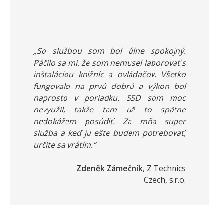
„So službou som bol úlne spokojný.
Páčilo sa mi, že som nemusel laborovať s
inštaláciou knižníc a ovládačov. Všetko
fungovalo na prvú dobrú a výkon bol
naprosto v poriadku. SSD som moc
nevyužil, takže tam už to spätne
nedokážem posúdiť. Za mňa super
služba a keď ju ešte budem potrebovať,
určite sa vrátím.“
Zdeněk Zámečník
, Z Technics
Czech, s.r.o.