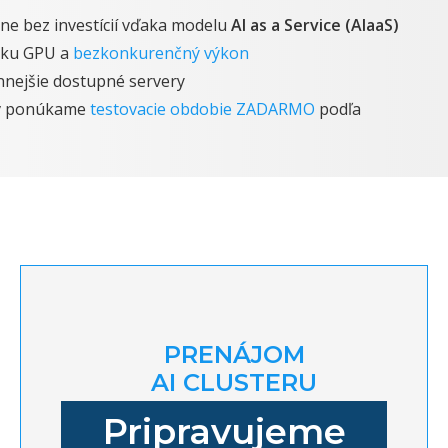
lne bez investícií vďaka modelu
AI as a Service (AIaaS)
 ku GPU a
bezkonkurenčný výkon
nnejšie dostupné servery
ov ponúkame
testovacie obdobie ZADARMO
podľa
PRENÁJOM
AI CLUSTERU
Pripravujeme