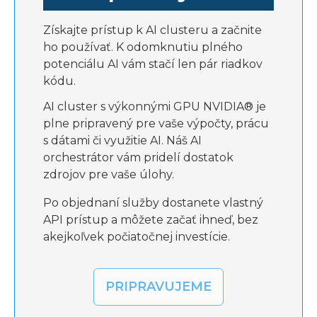
Získajte prístup k AI clusteru a začnite
ho používať. K odomknutiu plného
potenciálu AI vám stačí len pár riadkov
kódu.
AI cluster s výkonnými GPU NVIDIA® je
plne pripravený pre vaše výpočty, prácu
s dátami či využitie AI. Náš AI
orchestrátor vám pridelí dostatok
zdrojov pre vaše úlohy.
Po objednaní služby dostanete vlastný
API prístup a môžete začať ihneď, bez
akejkoľvek počiatočnej investície.
PRIPRAVUJEME