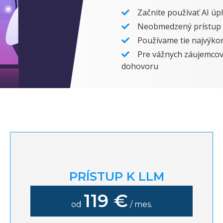
Začnite používať AI úp
Neobmedzený prístup
Používame tie najvýko
Pre vážnych záujemc
dohovoru
PRÍSTUP K LLM
119 €
od
/ mes.