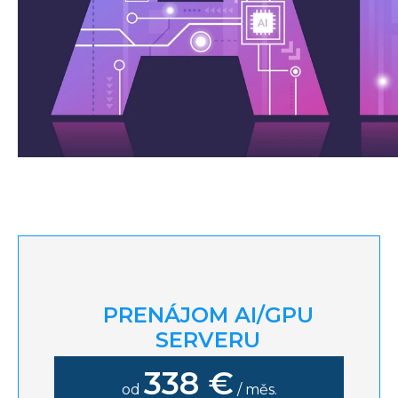
PRENÁJOM AI/GPU
SERVERU
338 €
od
/ měs.