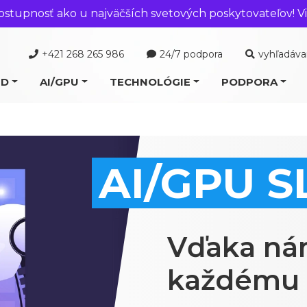
ostupnosť ako u najväčších svetových poskytovateľov! Vi
+421 268 265 986
24/7 podpora
vyhľadáva
UD
AI/GPU
TECHNOLÓGIE
PODPORA
AI/GPU S
Vďaka nám
každému 