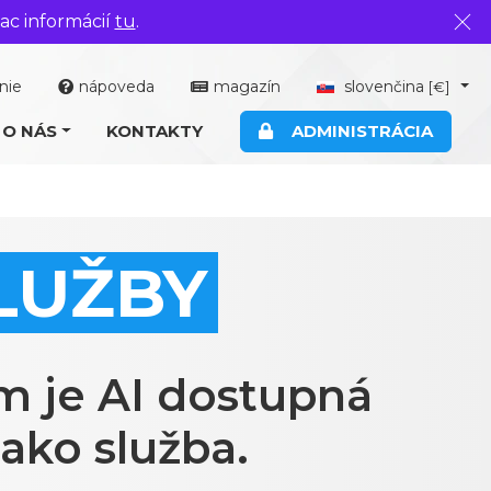
ac informácií
tu
.
Zavr
nie
nápoveda
magazín
slovenčina
[€]
O NÁS
KONTAKTY
ADMINISTRÁCIA
LUŽBY
 je AI dostupná
ako služba.