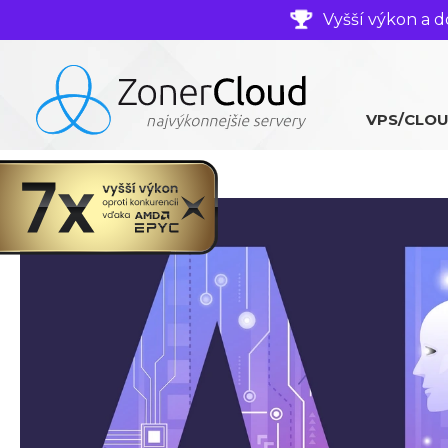
Vyšší výkon a d
VPS/CLO