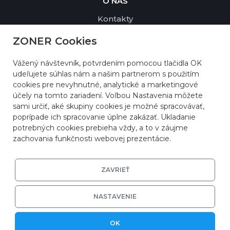
O NÁS
Kontakty
Profil spoločnosti
ZONER Cookies
Udržateľnosť a životné prostredie
Vážený návštevník, potvrdením pomocou tlačidla OK
Referencie
udeľujete súhlas nám a našim partnerom s použitím
Zmluvné podmienky
cookies pre nevyhnutné, analytické a marketingové
účely na tomto zariadení. Voľbou Nastavenia môžete
sami určiť, aké skupiny cookies je možné spracovávať,
poprípade ich spracovanie úplne zakázať. Ukladanie
potrebných cookies prebieha vždy, a to v záujme
zachovania funkčnosti webovej prezentácie.
ZAVRIEŤ
NASTAVENIE
OK
© 2026 ZONER, s.r.o. |
Ochrana súkromia
|