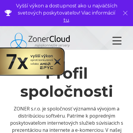
Vyšší výkon a dostupnosť ako u najväčších
svetových poskytovateľov! Viac informácií
Zavr
tu
.
Profil
spoločnosti
ZONER s.r.o. je spoločnosť významná vývojom a
distribúciou softvéru. Patríme k popredným
poskytovateľom internetových služieb súvisiacich s
prezentáciou na internete a e-komerciou. V našej