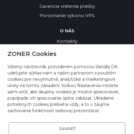
Garancia vrátenia platby
Porovnanie výkonu VPS
O NÁS
Kontakty
Profil spoločnosti
ZONER Cookies
Udržateľnosť a životné prostredie
Vážený návštevník, potvrdením pomocou tlačidla OK
Referencie
udeľujete súhlas nám a našim partnerom s použitím
Zmluvné podmienky
cookies pre nevyhnutné, analytické a marketingové
účely na tomto zariadení. Voľbou Nastavenia môžete
sami určiť, aké skupiny cookies je možné spracovávať,
poprípade ich spracovanie úplne zakázať. Ukladanie
potrebných cookies prebieha vždy, a to v záujme
zachovania funkčnosti webovej prezentácie.
ZAVRIEŤ