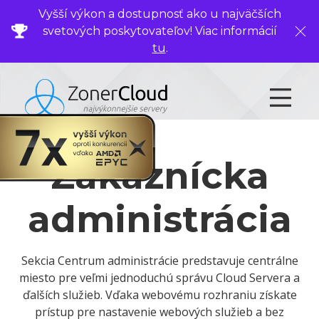
Vyšší výkon a dostupnosť ako u najväčších
svetových poskytovateľov! Viac informácií
Zavr
tu
.
Zákaznícka
administrácia
Sekcia Centrum administrácie predstavuje centrálne
miesto pre veľmi jednoduchú správu Cloud Servera a
ďalších služieb. Vďaka webovému rozhraniu získate
prístup pre nastavenie webových služieb a bez