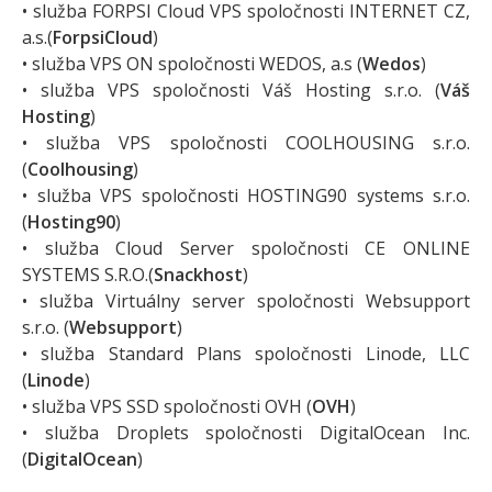
• služba FORPSI Cloud VPS spoločnosti INTERNET CZ,
a.s.(
ForpsiCloud
)
• služba VPS ON spoločnosti WEDOS, a.s (
Wedos
)
• služba VPS spoločnosti Váš Hosting s.r.o. (
Váš
Hosting
)
• služba VPS spoločnosti COOLHOUSING s.r.o.
(
Coolhousing
)
• služba VPS spoločnosti HOSTING90 systems s.r.o.
(
Hosting90
)
• služba Cloud Server spoločnosti CE ONLINE
SYSTEMS S.R.O.(
Snackhost
)
• služba Virtuálny server spoločnosti Websupport
s.r.o. (
Websupport
)
• služba Standard Plans spoločnosti Linode, LLC
(
Linode
)
• služba VPS SSD spoločnosti OVH (
OVH
)
• služba Droplets spoločnosti DigitalOcean Inc.
(
DigitalOcean
)