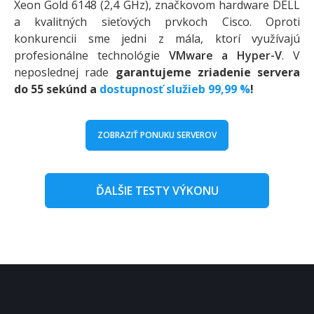
Xeon Gold 6148 (2,4 GHz), značkovom hardware DELL
a kvalitných sieťových prvkoch Cisco. Oproti
konkurencii sme jedni z mála, ktorí využívajú
profesionálne technológie
VMware a Hyper-V
. V
neposlednej rade
garantujeme zriadenie servera
do 55 sekúnd a
dostupnosť služieb 99,99 %
!
ZOBRAZIŤ PONUKU SERVEROV
ĎALŠIE TESTY VÝKONU