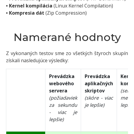
• Kernel kompilácia
(Linux Kernel Compilation)
• Kompresia dát
(Zip Compression)
Namerané hodnoty
Z vykonaných testov sme zo všetkých štyroch skupín
získali nasledujúce výsledky:
Prevádzka
Prevádzka
Kerne
webového
aplikačných
kompi
servera
skriptov
(seku
(požiadaviek
(skóre - viac
mene
za sekundu
je lepšie)
lepšie
- viac je
lepšie)