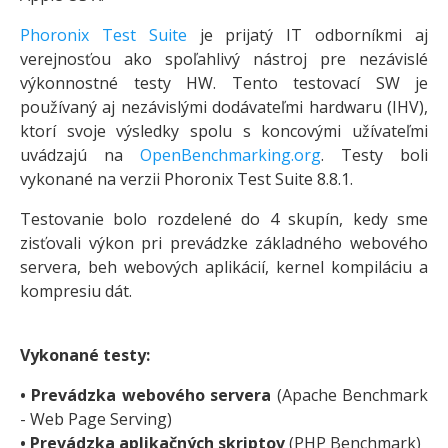
Phoronix Test Suite
je prijatý IT odborníkmi aj
verejnosťou ako spoľahlivý nástroj pre nezávislé
výkonnostné testy HW. Tento testovací SW je
používaný aj nezávislými dodávateľmi hardwaru (IHV),
ktorí svoje výsledky spolu s koncovými užívateľmi
uvádzajú na
OpenBenchmarking.org
. Testy boli
vykonané na verzii Phoronix Test Suite 8.8.1.
Testovanie bolo rozdelené do 4 skupín, kedy sme
zisťovali výkon pri prevádzke základného webového
servera, beh webových aplikácií, kernel kompiláciu a
kompresiu dát.
Vykonané testy:
• Prevádzka webového servera
(Apache Benchmark
- Web Page Serving)
• Prevádzka aplikačných skriptov
(PHP Benchmark)