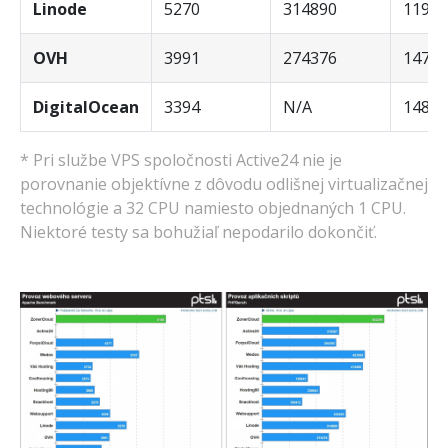
Linode
5270
314890
1193,
OVH
3991
274376
1470,
DigitalOcean
3394
N/A
1485,
* Pri službe VPS spoločnosti Active24 nie je
porovnanie objektívne z dôvodu odlišnej virtualizačnej
technológie a 32 CPU namiesto objednaných 1 CPU.
Niektoré testy sa bohužiaľ nepodarilo dokončiť.