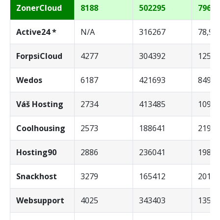
ZonerCloud
8188
502295
796,5
Active24 *
N/A
316267
78,91
ForpsiCloud
4277
304392
1259,
Wedos
6187
421693
849,3
Váš Hosting
2734
413485
1092,
Coolhousing
2573
188641
2198,
Hosting90
2886
236041
1983,
Snackhost
3279
165412
2011,
Websupport
4025
343403
1357,