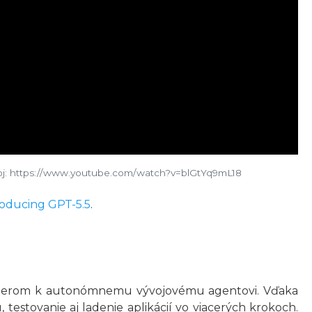
j: https://www.youtube.com/watch?v=blGtYq9mL18
roducing GPT-5.5
.
smerom k autonómnemu vývojovému agentovi. Vďaka
testovanie aj ladenie aplikácií vo viacerých krokoch.