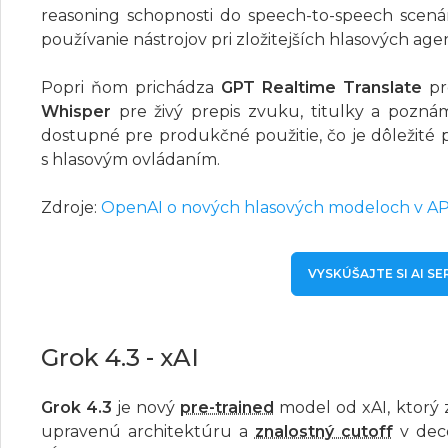
reasoning schopnosti do speech-to-speech scenárov
používanie nástrojov pri zložitejších hlasových age
Popri ňom prichádza
GPT Realtime Translate
pr
Whisper
pre živý prepis zvuku, titulky a pozn
dostupné pre produkčné použitie, čo je dôležité pre
s hlasovým ovládaním.
Zdroje:
OpenAI o nových hlasových modeloch v AP
VYSKÚŠAJTE SI AI S
Grok 4.3 - xAI
Grok 4.3
je nový
pre-trained
model od xAI, ktorý
upravenú architektúru a
znalostný cutoff
v dece