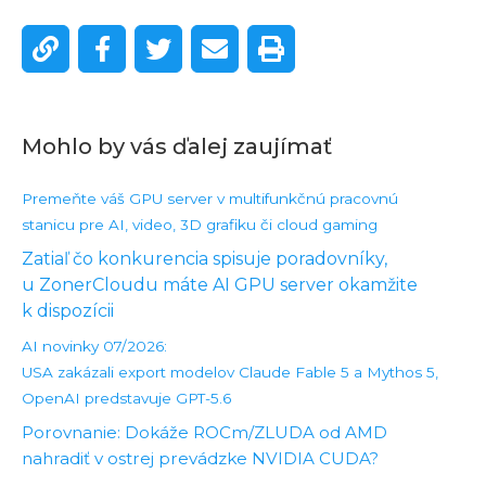
Mohlo by vás ďalej zaujímať
Premeňte váš GPU server v multifunkčnú pracovnú
stanicu pre AI, video, 3D grafiku či cloud gaming
Zatiaľ čo konkurencia spisuje poradovníky,
u ZonerCloudu máte AI GPU server okamžite
k dispozícii
AI novinky 07/2026:
USA zakázali export modelov Claude Fable 5 a Mythos 5,
OpenAI predstavuje GPT-5.6
Porovnanie: Dokáže ROCm/ZLUDA od AMD
nahradiť v ostrej prevádzke NVIDIA CUDA?