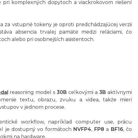
ne pri komplexných dopytoch a viackrokovom riešení
na za vstupné tokeny je oproti predchádzajúcej verzii
táva absencia trvalej pamäte medzi reláciami, čo
toch alebo pri osobnejších asistentoch.
dal
reasoning model s
30B
celkovými a
3B
aktívnymi
umenie textu, obrazu, zvuku a videa, takže mieri
i vstupov v jednom procese.
entické workflow, napríklad computer use, prácu
el je dostupný vo formátoch
NVFP4
,
FP8
a
BF16
, čo
rokmi na hardware.