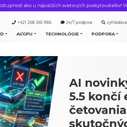
ostupnosť ako u najväčších svetových poskytovateľov! Vi
+421 268 265 986
24/7 podpora
vyhľadáva
UD
AI/GPU
TECHNOLÓGIE
PODPORA
AI novink
5.5 končí
četovania
skutočný