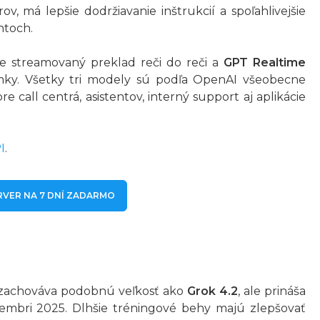
, má lepšie dodržiavanie inštrukcií a spoľahlivejšie
ntoch.
e streamovaný preklad reči do reči a
GPT Realtime
ámky. Všetky tri modely sú podľa OpenAI všeobecne
 call centrá, asistentov, interný support aj aplikácie
I
.
ERVER NA 7 DNÍ ZADARMO
 zachováva podobnú veľkosť ako
Grok 4.2
, ale prináša
mbri 2025. Dlhšie tréningové behy majú zlepšovať