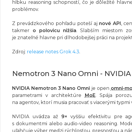
hĺbku reasoning schopností, čo je dôležité hlav
problémov.
Z prevádzkového pohľadu poteší aj
nové API
, ce
takmer
o polovicu nižšia
. Slabším miestom zos
je znateľné hlavne pri dlhodobejšej práci na projek
Zdroj:
release notes Grok 4.3
.
Nemotron 3 Nano Omni - NVIDIA
NVIDIA Nemotron 3 Nano Omni
je open
omni-mo
parametrami v architektúre
MoE
. Spája poroz
na agentov, ktorí musia pracovať s viacerými typm
NVIDIA uvádza až
9×
vyššiu efektivitu pre ag
s dokumentmi alebo audio-video reasoning. Mod
uľahčuje výber medzi rýchlosťou, presnosťou a ná