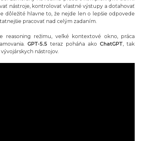
ať nástroje, kontrolovať vlastné výstupy a doťahovať
e dôležité hlavne to, že nejde len o lepšie odpovede
tatnejšie pracovať nad celým zadaním.
nie reasoning režimu, veľké kontextové okno, práca
ramovania.
GPT-5.5
teraz poháňa ako
ChatGPT
, tak
 vývojárskych nástrojov.