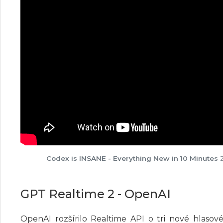
Codex is INSANE - Everything New in 10 Minutes
Z
GPT Realtime 2 - OpenAI
OpenAI rozšírilo Realtime API o tri nové hlaso