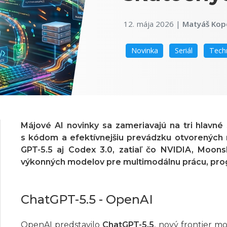
12. mája 2026
|
Matyáš Kop
Novinka
Seriál
Tech
Májové AI novinky sa zameriavajú na tri hlavné 
s kódom a efektívnejšiu prevádzku otvorenýc
GPT-5.5
aj
Codex 3.0
, zatiaľ čo NVIDIA, Moon
výkonných modelov pre multimodálnu prácu, prog
ChatGPT-5.5 - OpenAI
OpenAI predstavilo
ChatGPT-5.5
, nový frontier m