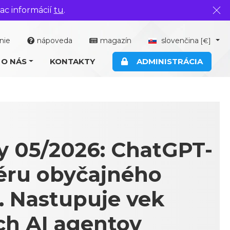
ac informácií
tu
.
Zavr
nie
nápoveda
magazín
slovenčina
[€]
O NÁS
KONTAKTY
ADMINISTRÁCIA
y 05/2026: ChatGPT-
 éru obyčajného
. Nastupuje vek
ch AI agentov