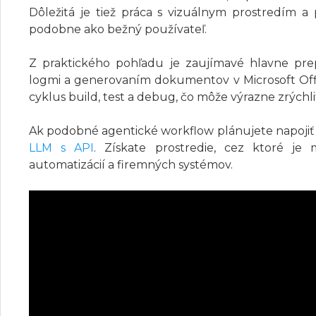
Dôležitá je tiež práca s vizuálnym prostredím 
podobne ako bežný používateľ.
Z praktického pohľadu je zaujímavé hlavne pre
logmi a generovaním dokumentov v Microsoft Offi
cyklus build, test a debug, čo môže výrazne zrýchli
Ak podobné agentické workflow plánujete napojiť do
LLM s API
. Získate prostredie, cez ktoré je
automatizácií a firemných systémov.