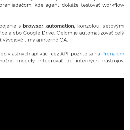
a prehliadačom, kde agent dokáže testovať workflow
pojenie s
browser automation
, konzolou, sieťovými
ce alebo Google Drive. Cieľom je automatizovať celý
ť vývojové tímy aj interné QA.
 vlastných aplikácií cez API, pozrite sa na
Prenájom
 možné modely integrovať do interných nástrojov,