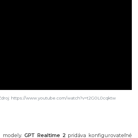
droj: https://www.youtube.com/watch?v=t2G0L0cqktw
vé modely.
GPT Realtime 2
pridáva konfigurovateľné