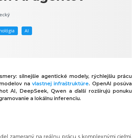
ecký
nológia
AI
smery: silnejšie agentické modely, rýchlejšiu prácu
h modelov na
vlastnej infraštruktúre
. OpenAI posúva
shot AI, DeepSeek, Qwen a ďalší rozširujú ponuku
ramovanie a lokálnu inferenciu.
odel zameraný na reálnu prácu s komplexnými cieľmi.