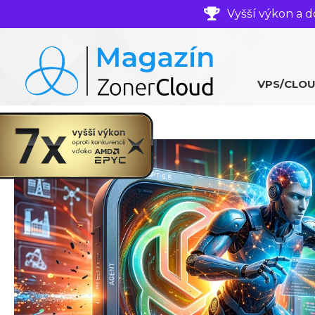
Vyšší výkon a d
VPS/CLO