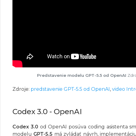
Predstavenie modelu GPT-5.5 od OpenAI
Zdro
Zdroje:
predstavenie GPT-5.5 od OpenAI
,
video Int
Codex 3.0 - OpenAI
Codex 3.0
od OpenAI posúva coding asistenta 
modelu
GPT-5.5
má zvládať návrh, implementáciu, 