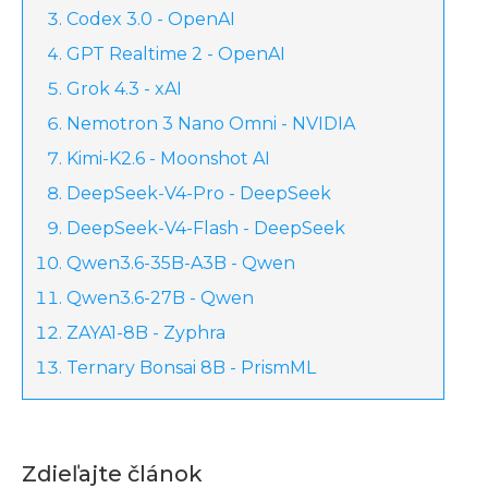
Codex 3.0 - OpenAI
GPT Realtime 2 - OpenAI
Grok 4.3 - xAI
Nemotron 3 Nano Omni - NVIDIA
Kimi-K2.6 - Moonshot AI
DeepSeek-V4-Pro - DeepSeek
DeepSeek-V4-Flash - DeepSeek
Qwen3.6-35B-A3B - Qwen
Qwen3.6-27B - Qwen
ZAYA1-8B - Zyphra
Ternary Bonsai 8B - PrismML
Zdieľajte článok