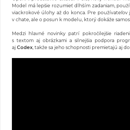
Model má lepšie rozumieť dlhším zadaniam, použív
viackrokové úlohy až do konca. Pre používateľov j
v chate, ale o posun k modelu, ktorý dokáže samos
Medzi hlavné novinky patrí pokročilejšie riade
s textom aj obrázkami a silnejšia podpora prog
aj
Codex
, takže sa jeho schopnosti premietajú aj do