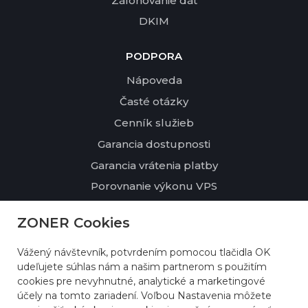
Zálohovanie dát
DKIM
PODPORA
Nápoveda
Časté otázky
Cenník služieb
Garancia dostupnosti
Garancia vrátenia platby
Porovnanie výkonu VPS
ZONER Cookies
O NÁS
Kontakty
Vážený návštevník, potvrdením pomocou tlačidla OK
Profil spoločnosti
udeľujete súhlas nám a našim partnerom s použitím
cookies pre nevyhnutné, analytické a marketingové
Udržateľnosť a životné prostredie
účely na tomto zariadení. Voľbou Nastavenia môžete