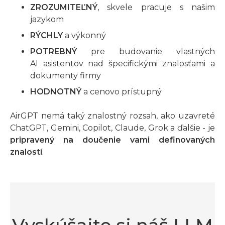
ZROZUMITEĽNÝ
, skvele pracuje s našim
jazykom
RÝCHLY
a výkonný
POTREBNÝ
pre budovanie vlastných
AI asistentov nad špecifickými znalosťami a
dokumenty firmy
HODNOTNÝ
a cenovo prístupný
AirGPT nemá taký znalostný rozsah, ako uzavreté
ChatGPT, Gemini, Copilot, Claude, Grok a ďalšie - je
pripravený na doučenie vami definovaných
znalostí
.
Vyskúšajte si náš LLM