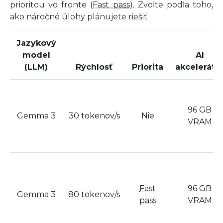
prioritou vo fronte (
Fast pass
). Zvoľte podľa toho,
ako náročné úlohy plánujete riešiť:
Jazykový
model
AI
(LLM)
Rýchlosť
Priorita
akceleráto
96 GB
Gemma 3
30 tokenov/s
Nie
VRAM
Fast
96 GB
Gemma 3
80 tokenov/s
pass
VRAM