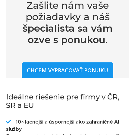
Zašlite nám vaše
požiadavky a náš
špecialista sa vám
ozve s ponukou
.
CHCEM VYPRACOVAŤ PONUKU
Ideálne riešenie pre firmy v ČR,
SR a EU
10× lacnejší a úspornejší ako zahraničné AI
služby