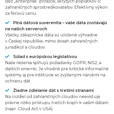
Bez „enterprise“ prirážok, skrytých poplatkov či
zahraničných sprostredkovateľov. Efektívny výkon
za férovú cenu.
Plná dátová suverenita – vaše dáta zostávajú
na našich serveroch
Všetky zákaznícke dáta sú uložené výhradne
v Českej republike, mimo dosah zahraničných
jurisdikcií a cloudov.
Súlad s európskou legislatívou
Naše riešenia spĺňujú požiadavky GDPR, NIS2, a
ďalších smernic. Je vhodné pre kritické informačné
systémy aj pre inštitúcie so zvýšenými nárokmi na
ochranu dát.
Žiadne zdielanie dát s tretími stranami
Na rozdiel od zahraničných cloudov neexistuje
právne riziko prístupu tretích krajín k vašim dátam
(napr. Cloud Act v USA).