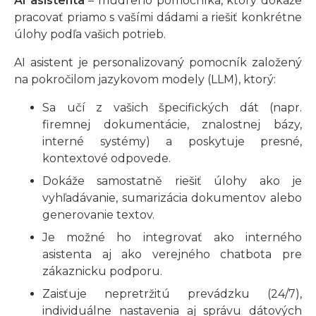
AI asistenta
– múdreho pomocníka, ktorý dokáže
pracovať priamo s vašími dádami a riešiť konkrétne
úlohy podľa vašich potrieb.
AI asistent je personalizovaný pomocník založený
na pokročilom jazykovom modely (LLM), ktorý:
Sa učí z vašich špecifických dát (napr.
firemnej dokumentácie, znalostnej bázy,
interné systémy) a poskytuje presné,
kontextové odpovede.
Dokáže samostatně riešiť úlohy ako je
vyhľadávanie, sumarizácia dokumentov alebo
generovanie textov.
Je možné ho integrovať ako interného
asistenta aj ako verejného chatbota pre
zákaznicku podporu.
Zaisťuje nepretržitú prevádzku (24/7),
individuálne nastavenia aj správu dátových