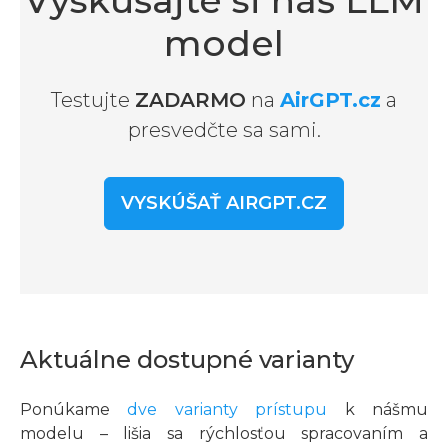
model
Testujte
ZADARMO
na
AirGPT.cz
a
presvedčte sa sami.
VYSKÚŠAŤ AIRGPT.CZ
Aktuálne dostupné varianty
Ponúkame
dve varianty prístupu
k nášmu
modelu – lišia sa rýchlosťou spracovaním a