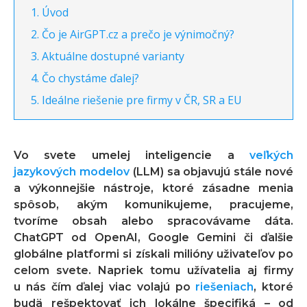
Úvod
Čo je AirGPT.cz a prečo je výnimočný?
Aktuálne dostupné varianty
Čo chystáme ďalej?
Ideálne riešenie pre firmy v ČR, SR a EU
Vo svete umelej inteligencie a
veľkých
jazykových modelov
(LLM) sa objavujú stále nové
a výkonnejšie nástroje, ktoré zásadne menia
spôsob, akým komunikujeme, pracujeme,
tvoríme obsah alebo spracovávame dáta.
ChatGPT od OpenAI, Google Gemini či ďalšie
globálne platformi si získali milióny uživateľov po
celom svete. Napriek tomu užívatelia aj firmy
u nás čím ďalej viac volajú po
riešeniach
, ktoré
budä rešpektovať ich lokálne špecifiká – od