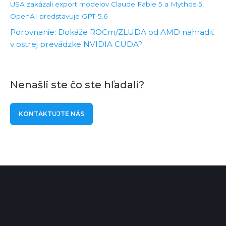
USA zakázali export modelov Claude Fable 5 a Mythos 5,
OpenAI predstavuje GPT-5.6
Porovnanie: Dokáže ROCm/ZLUDA od AMD nahradiť
v ostrej prevádzke NVIDIA CUDA?
Nenašli ste čo ste hľadali?
KONTAKTUJTE NÁS