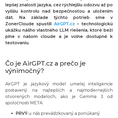
lepšej znalosti jazyka, cez rýchlejšiu odozvu až po
vyššiu kontrolu nad bezpečnosťou a uložením
dát. Na základe týchto potrieb sme v
ZonerCloude spustili
AirGPT.cz
– technologickú
ukážku nášho vlastného LLM riešenia, ktoré beží
plne v našom cloude a je volne dostupné k
testovaniu.
Čo je AirGPT.cz a prečo je
výnimočný?
AirGPT je jazykový model umelej inteligencie
postavený na najlepších a najmodernejších
otvorených modeloch, ako je Gemma 3 od
spoločnosti META.
PRVÝ
u nás prevádzkovaný a ponúkaný