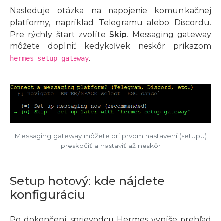
Nasleduje otázka na napojenie komunikačnej
platformy, napríklad Telegramu alebo Discordu.
Pre rýchly štart zvolíte
Skip
. Messaging gateway
môžete doplniť kedykoľvek neskôr príkazom
.
hermes setup gateway
Messaging gateway môžete pri prvom nastavení (setupu)
preskočiť a nastaviť až neskôr
Setup hotový: kde nájdete
konfiguráciu
Po dokončení sprievodcu Hermes vypíše prehľad