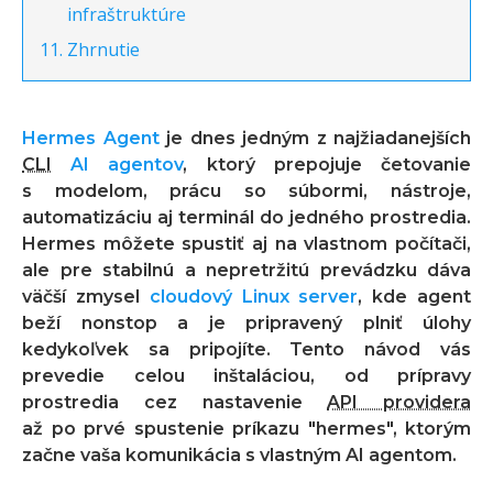
infraštruktúre
Zhrnutie
Hermes Agent
je dnes jedným z najžiadanejších
CLI
AI agentov
, ktorý prepojuje četovanie
s modelom, prácu so súbormi, nástroje,
automatizáciu aj terminál do jedného prostredia.
Hermes môžete spustiť aj na vlastnom počítači,
ale pre stabilnú a nepretržitú prevádzku dáva
väčší zmysel
cloudový Linux server
, kde agent
beží nonstop a je pripravený plniť úlohy
kedykoľvek sa pripojíte. Tento návod vás
prevedie celou inštaláciou, od prípravy
prostredia cez nastavenie
API providera
až po prvé spustenie príkazu
"hermes"
, ktorým
začne vaša komunikácia s vlastným AI agentom.