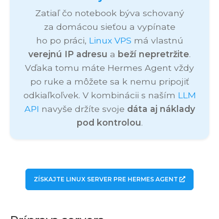
Zatiaľ čo notebook býva schovaný
za domácou sieťou a vypínate
ho po práci,
Linux VPS
má vlastnú
verejnú IP adresu
a
beží nepretržite
.
Vďaka tomu máte Hermes Agent vždy
po ruke a môžete sa k nemu pripojiť
odkiaľkoľvek. V kombinácii s naším
LLM
API
navyše držíte svoje
dáta aj náklady
pod kontrolou
.
ZÍSKAJTE LINUX SERVER PRE HERMES AGENT