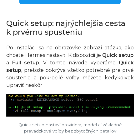
Quick setup: najrýchlejšia cesta
k prvému spusteniu
Po inštalácii sa na obrazovke zobrazí otázka, ako
chcete Hermes nastaviť. K dispozícii je
Quick setup
a
Full setup
. V tomto návode vyberáme
Quick
setup
, pretože pokrýva všetko potrebné pre prvé
spustenie a pokročilé voľby môžete kedykoľvek
upraviť neskôr.
Quick setup nastaví providera, model aj základné
prevádzkové voľby bez zbytočných detailov