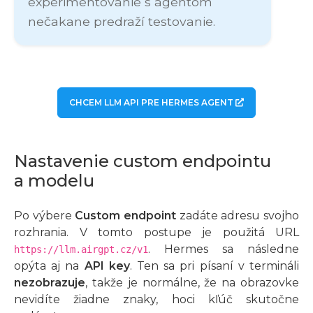
experimentovanie s agentom
nečakane predraží testovanie.
CHCEM LLM API PRE HERMES AGENT
Nastavenie custom endpointu
a modelu
Po výbere
Custom endpoint
zadáte adresu svojho
rozhrania. V tomto postupe je použitá URL
. Hermes sa následne
https://llm.airgpt.cz/v1
opýta aj na
API key
. Ten sa pri písaní v termináli
nezobrazuje
, takže je normálne, že na obrazovke
nevidíte žiadne znaky, hoci kľúč skutočne