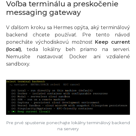
Voľba terminálu a preskočenie
messaging gateway
V ďalšom kroku sa Hermes opýta, aký terminálový
backend chcete používať. Pre tento návod
ponecháte východiskovú možnosť
Keep current
(local)
, teda lokálny beh priamo na serveri.
Nemusíte nastavovať Docker ani vzdialené
sandboxy.
Pre prvé spustenie ponechajte lokálny terminálový backend
na servery