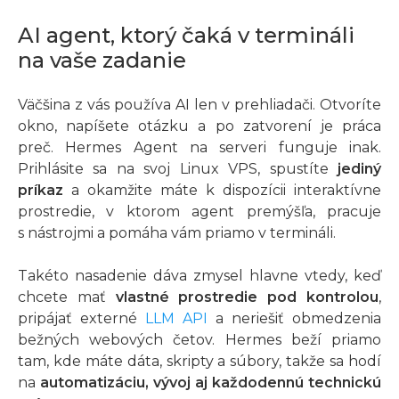
AI agent, ktorý čaká v termináli
na vaše zadanie
Väčšina z vás používa AI len v prehliadači. Otvoríte
okno, napíšete otázku a po zatvorení je práca
preč. Hermes Agent na serveri funguje inak.
Prihlásite sa na svoj Linux VPS, spustíte
jediný
príkaz
a okamžite máte k dispozícii interaktívne
prostredie, v ktorom agent premýšľa, pracuje
s nástrojmi a pomáha vám priamo v termináli.
Takéto nasadenie dáva zmysel hlavne vtedy, keď
chcete mať
vlastné prostredie pod kontrolou
,
pripájať externé
LLM API
a neriešiť obmedzenia
bežných webových četov. Hermes beží priamo
tam, kde máte dáta, skripty a súbory, takže sa hodí
na
automatizáciu, vývoj aj každodennú technickú