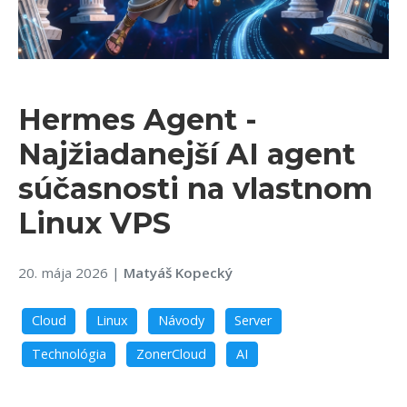
Hermes Agent -
Najžiadanejší AI agent
súčasnosti na vlastnom
Linux VPS
20. mája 2026
|
Matyáš Kopecký
Cloud
Linux
Návody
Server
Technológia
ZonerCloud
AI