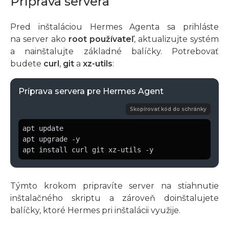
Príprava servera
Pred inštaláciou Hermes Agenta sa prihláste
na server ako
root používateľ
, aktualizujte systém
a nainštalujte základné balíčky. Potrebovať
budete
curl
,
git
a
xz-utils
:
Príprava servera pre Hermes Agent
Skopírovať kód do schránky
apt update

apt upgrade -y

apt install curl git xz-utils -y
Týmto krokom pripravíte server na stiahnutie
inštalačného skriptu a zároveň doinštalujete
balíčky, ktoré Hermes pri inštalácii využije.