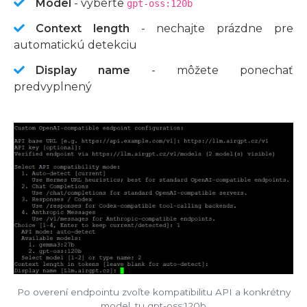
Model
- vyberte
gpt-oss:120b
Context length
- nechajte prázdne pre
automatickú detekciu
Display name
- môžete ponechať
predvyplnený
Po overení endpointu zvoľte kompatibilitu API a konkrétny
model, tu gpt-oss:120b