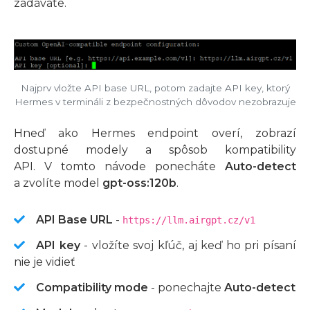
zadávate.
Najprv vložte API base URL, potom zadajte API key, ktorý
Hermes v termináli z bezpečnostných dôvodov nezobrazuje
Hneď ako Hermes endpoint overí, zobrazí
dostupné modely a spôsob kompatibility
API. V tomto návode ponecháte
Auto-detect
a zvolíte model
gpt-oss:120b
.
API Base URL
-
https://llm.airgpt.cz/v1
API key
- vložíte svoj kľúč, aj keď ho pri písaní
nie je vidieť
Compatibility mode
- ponechajte
Auto-detect