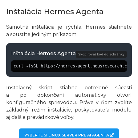
Inštalácia Hermes Agenta
Samotná inštalácia je rýchla. Hermes stiahnete
a spustíte jediným príkazom:
Inštalácia Hermes Agenta
Skopírovať kód do schránky
curl -fsSL https://hermes-agent.nousresearch.com/i
Inštalačný skript stiahne potrebné súčasti
a po dokončení automaticky otvorí
konfiguračného sprievodcu. Práve v ňom zvolíte
základný režim inštalácie, poskytovateľa modelu
aj ďalšie prevádzkové voľby.
VYBERTE SI LINUX SERVER PRE AI AGENTA