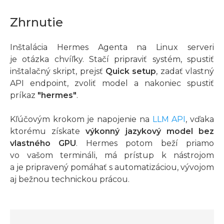
Zhrnutie
Inštalácia Hermes Agenta na Linux serveri
je otázka chvíľky. Stačí pripraviť systém, spustiť
inštalačný skript, prejsť
Quick setup
, zadať vlastný
API endpoint, zvoliť model a nakoniec spustiť
príkaz
"hermes"
.
Kľúčovým krokom je napojenie na
LLM API
, vďaka
ktorému získate
výkonný jazykový model bez
vlastného GPU
. Hermes potom beží priamo
vo vašom termináli, má prístup k nástrojom
a je pripravený pomáhať s automatizáciou, vývojom
aj bežnou technickou prácou.