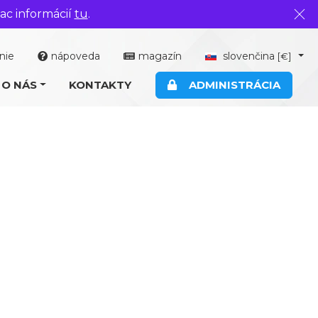
ac informácií
tu
.
Zavr
nie
nápoveda
magazín
slovenčina
[€]
O NÁS
KONTAKTY
ADMINISTRÁCIA