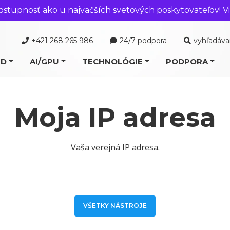
ostupnosť ako u najväčších svetových poskytovateľov! Vi
+421 268 265 986
24/7 podpora
vyhľadáva
UD
AI/GPU
TECHNOLÓGIE
PODPORA
Moja IP adresa
Vaša verejná IP adresa.
VŠETKY NÁSTROJE