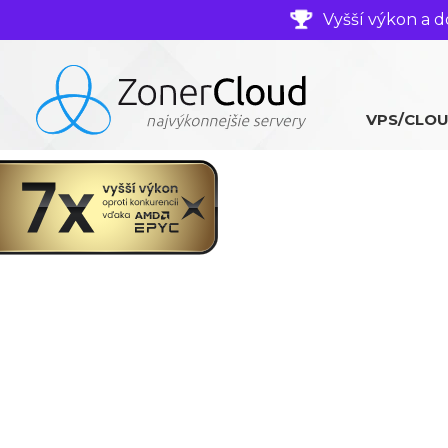
Vyšší výkon a d
VPS/CLO