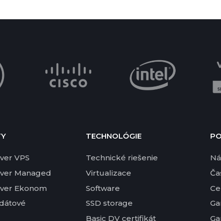
TY
TECHNOLÓGIE
P
ver VPS
Technické riešenie
Ná
rver Managed
Virtualizace
Ča
rver Ekonom
Software
Ce
 dátové
SSD storage
Ga
Basic DV certifikát
Ga