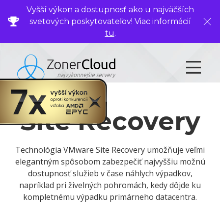
Vyšší výkon a dostupnosť ako u najväčších
svetových poskytovateľov! Viac informácií
Zavr
tu
.
Site Recovery
Technológia VMware Site Recovery umožňuje veľmi
elegantným spôsobom zabezpečiť najvyššiu možnú
dostupnosť služieb v čase náhlych výpadkov,
napríklad pri živelných pohromách, kedy dôjde ku
kompletnému výpadku primárneho datacentra.