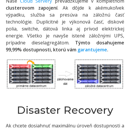
Naše
Cloud Servery
prevádzkujeme v kompletnom
clusterovom zapojení
. Ak dôjde k akémukoľvek
výpadku, služba sa presúva na záložnú časť
technológie. Duplicitné je výkonová časť, diskové
polia, switche, dátová linka aj prívod elektrickej
energie. Všetko je navyše istené záložnými UPS,
prípadne dieselagregátom.
Týmto dosahujeme
99,99% dostupnosti, ktorú vám
garantujeme
.
Disaster Recovery
Ak chcete dosiahnuť maximálnu úroveň dostupnosti a