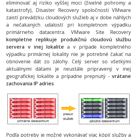
eliminovať aj riziko vyššej moci (živelné pohromy a
katastrofy), Disaster Recovery spoločnosti VMware
zaistí prevádzku cloudových služieb aj v dobe náhlych
a nečakaných udalostí pri kompletnom výpadku
primárneho datacentra. VMware Site Recovery
kompletne replikuje produkčnú cloudovú službu
servera v inej lokalite
a v prípade kompletného
výpadku primárnej lokality nie je potrebné čakať na
obnovenie dát zo zálohy. Celý server so všetkými
aktuálnymi dátami je neustále pripravený v inej
geografickej lokalite a prípadne prepnutý -
vrátane
zachovania IP adries
.
Podľa potreby je možné vykonávať viac kópií služby a