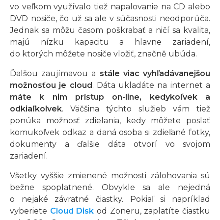
vo veľkom využívalo tiež napalovanie na CD alebo
DVD nosiče, čo už sa ale v súčasnosti neodporúča.
Jednak sa môžu časom poškrabať a ničí sa kvalita,
majú nízku kapacitu a hlavne zariadení,
do ktorých môžete nosiče vložiť, značně ubúda.
Ďalšou zaujímavou a
stále viac vyhľadávanejšou
možnosťou je cloud
. Dáta ukladáte na internet a
máte k nim prístup on-line, kedykoľvek a
odkiaľkolvek
. Väčšina týchto služieb vám tiež
ponúka možnosť zdielania, kedy môžete poslať
komukoľvek odkaz a daná osoba si zdieľané fotky,
dokumenty a ďalšie dáta otvorí vo svojom
zariadení.
Všetky vyššie zmienené možnosti zálohovania sú
bežne spoplatnené. Obvykle sa ale nejedná
o nejaké závratné čiastky. Pokiaľ si napríklad
vyberiete
Cloud Disk
od Zoneru, zaplatíte čiastku