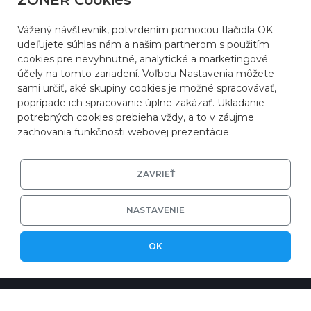
ZONER Cookies
Kontakty
Vážený návštevník, potvrdením pomocou tlačidla OK
Profil spoločnosti
udeľujete súhlas nám a našim partnerom s použitím
cookies pre nevyhnutné, analytické a marketingové
Udržateľnosť a životné prostredie
účely na tomto zariadení. Voľbou Nastavenia môžete
Referencie
sami určiť, aké skupiny cookies je možné spracovávať,
poprípade ich spracovanie úplne zakázať. Ukladanie
Zmluvné podmienky
potrebných cookies prebieha vždy, a to v záujme
zachovania funkčnosti webovej prezentácie.
ZAVRIEŤ
NASTAVENIE
OK
© 2026 ZONER, s.r.o. |
Ochrana súkromia
|