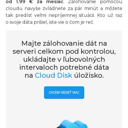
od 1.99 € za mesiac
. Zálohovanie pomocou
cloudu navyše zvládnete za pár minút a môžete
tak predísť veľmi nepríjemnej situácii. Kto už raz
o svoje dáta prišiel, iste vie o čom je reč.
Majte zálohovanie dát na
serveri celkom pod kontrolou,
ukládajte v ľubovolných
intervaloch potrebné dáta
na
Cloud Disk
úložisko.
CHCEM VEDIEŤ VIAC