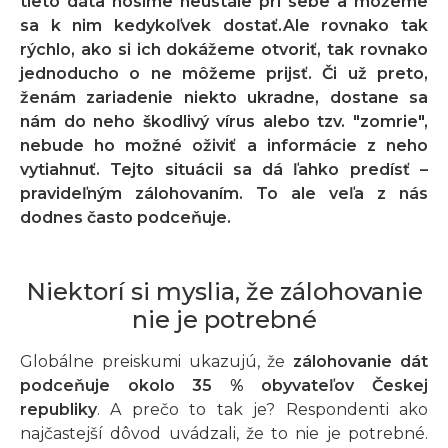
tieto dáta nosíme neustále pri sebe a môžeme
sa k nim kedykoľvek dostať.Ale rovnako tak
rýchlo, ako si ich dokážeme otvoriť, tak rovnako
jednoducho o ne môžeme prijsť. Či už preto,
ženám zariadenie niekto ukradne, dostane sa
nám do neho škodlivý vírus alebo tzv. "zomrie",
nebude ho možné oživiť a informácie z neho
vytiahnuť. Tejto situácii sa dá ľahko predísť –
pravideľným zálohovaním. To ale veľa z nás
dodnes často podceňuje.
Niektorí si myslia, že zálohovanie
nie je potrebné
Globálne preiskumi ukazujú, že
zálohovanie dát
podceňuje okolo 35 % obyvateľov Českej
republiky
. A prečo to tak je? Respondenti ako
najčastejší dôvod uvádzali, že to nie je potrebné.