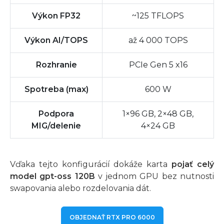
Výkon FP32
~125 TFLOPS
Výkon AI/TOPS
až 4 000 TOPS
Rozhranie
PCIe Gen 5 x16
Spotreba (max)
600 W
Podpora
1×96 GB, 2×48 GB,
MIG/delenie
4×24 GB
Vďaka tejto konfigurácií dokáže karta
pojať celý
model gpt-oss 120B
v jednom GPU bez nutnosti
swapovania alebo rozdelovania dát.
OBJEDNAŤ RTX PRO 6000