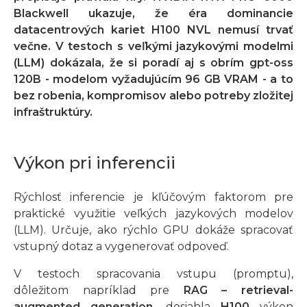
Blackwell ukazuje, že éra dominancie
datacentrových kariet H100 NVL nemusí trvať
večne. V testoch s veľkými jazykovými modelmi
(LLM) dokázala, že si poradí aj s obrím gpt-oss
120B - modelom vyžadujúcím 96 GB VRAM - a to
bez robenia, kompromisov alebo potreby zložitej
infraštruktúry.
Výkon pri inferencii
Rýchlosť inferencie je kľúčovým faktorom pre
praktické využitie veľkých jazykových modelov
(LLM). Určuje, ako rýchlo GPU dokáže spracovať
vstupný dotaz a vygenerovať odpoveď.
V testoch spracovania vstupu (promptu),
dôležitom napríklad pre
RAG – retrieval-
augmented generation
, dosiahla
H100
výkon