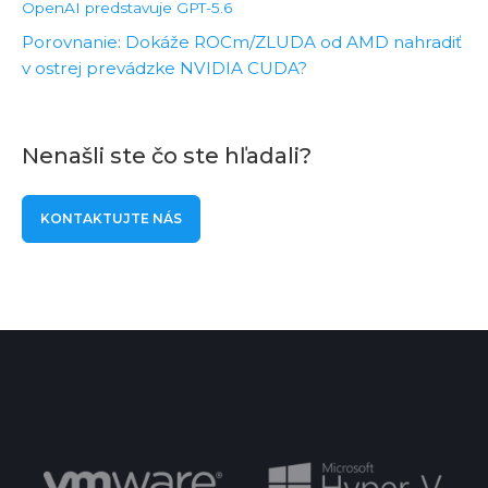
OpenAI predstavuje GPT-5.6
Porovnanie: Dokáže ROCm/ZLUDA od AMD nahradiť
v ostrej prevádzke NVIDIA CUDA?
Nenašli ste čo ste hľadali?
KONTAKTUJTE NÁS