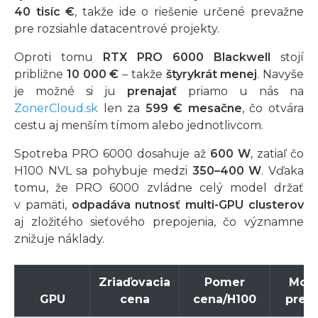
40 tisíc €
, takže ide o riešenie určené prevažne
pre rozsiahle datacentrové projekty.
Oproti tomu
RTX PRO 6000 Blackwell
stojí
približne
10 000 €
– takže
štyrykrát menej
. Navyše
je možné si ju
prenajať
priamo u nás na
ZonerCloud.sk
len za
599 € mesačne
, čo otvára
cestu aj menším tímom alebo jednotlivcom.
Spotreba PRO 6000 dosahuje až
600 W
, zatiaľ čo
H100 NVL sa pohybuje medzi
350–400 W
. Vďaka
tomu, že PRO 6000 zvládne celý model držať
v pamäti,
odpadáva nutnosť multi-GPU clusterov
aj zložitého sieťového prepojenia, čo významne
znižuje náklady.
Zriaďovacia
Pomer
Mož
GPU
cena
cena/H100
pren