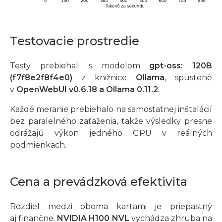
Testovacie prostredie
Testy prebiehali s modelom
gpt-oss: 120B
(f7f8e2f8f4e0)
z knižnice
Ollama
, spustené
v
OpenWebUI v0.6.18 a Ollama 0.11.2
.
Každé meranie prebiehalo na samostatnej inštalácií
bez paralelného zaťaženia, takže výsledky presne
odrážajú výkon jedného GPU v reálných
podmienkach.
Cena a prevádzková efektivita
Rozdiel medzi oboma kartami je priepastný
aj finančne.
NVIDIA H100 NVL
vychádza zhruba na