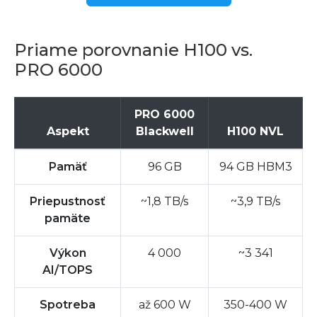
Priame porovnanie H100 vs.
PRO 6000
PRO 6000
Aspekt
Blackwell
H100 NVL
Pamäť
96 GB
94 GB HBM3
Priepustnosť
~1,8 TB/s
~3,9 TB/s
pamäte
Výkon
4 000
~3 341
AI/TOPS
Spotreba
až 600 W
350-400 W