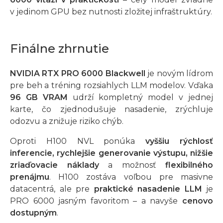
v jedinom GPU bez nutnosti zložitej infraštruktúry.
Finálne zhrnutie
NVIDIA RTX PRO 6000 Blackwell
je novým lídrom
pre beh a tréning rozsiahlych LLM modelov. Vďaka
96 GB VRAM
udrží kompletný model v jednej
karte, čo zjednodušuje nasadenie, zrýchluje
odozvu a znižuje riziko chýb.
Oproti H100 NVL ponúka
vyššiu rýchlosť
inferencie, rychlejšie generovanie výstupu, nižšie
zriaďovacie náklady
a možnosť
flexibilného
prenájmu
. H100 zostáva voľbou pre masivne
datacentrá, ale pre
praktické nasadenie LLM
je
PRO 6000 jasným favoritom – a navyše
cenovo
dostupným
.