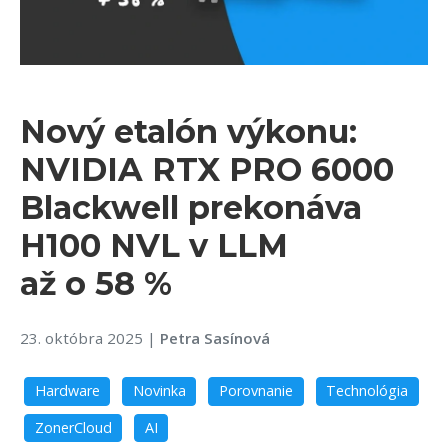
Nový etalón výkonu:
NVIDIA RTX PRO 6000
Blackwell prekonáva
H100 NVL v LLM
až o 58 %
23. októbra 2025
|
Petra Sasínová
Hardware
Novinka
Porovnanie
Technológia
ZonerCloud
AI