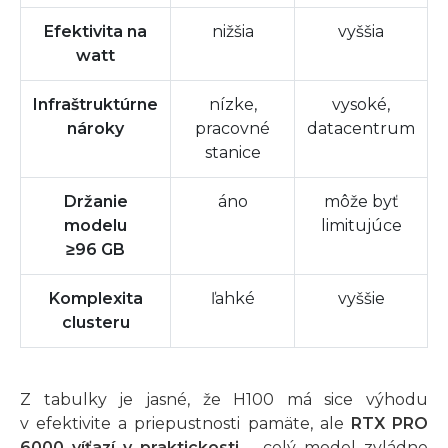
Efektivita na
nižšia
vyššia
watt
Infraštruktúrne
nízke,
vysoké,
nároky
pracovné
datacentrum
stanice
Držanie
áno
môže byť
modelu
limitujúce
≥96 GB
Komplexita
ľahké
vyššie
clusteru
Z tabulky je jasné, že H100 má sice výhodu
v efektivite a priepustnosti pamäte, ale
RTX PRO
6000 víťazí v praktickosti
– celý model zvládne