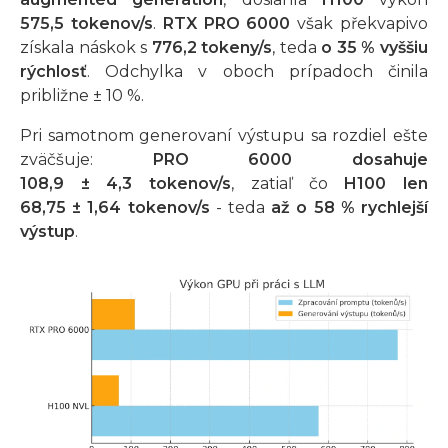
575,5 tokenov/s
.
RTX PRO 6000
však překvapivo
získala náskok s
776,2 tokeny/s
, teda
o 35 % vyššiu
rýchlosť
. Odchylka v oboch prípadoch činila
približne ± 10 %.
Pri samotnom generovaní výstupu sa rozdiel ešte
zväčšuje:
PRO 6000 dosahuje
108,9 ± 4,3 tokenov/s
, zatiaľ čo
H100 len
68,75 ± 1,64 tokenov/s
- teda
až o 58 % rychlejší
výstup
.