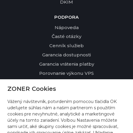
DKIM
PODPORA
Nápoveda
Časté otázky
Cenník služieb
Garancia dostupnosti
Garancia vrátenia platby
Porovnanie výkonu VPS
ZONER Cookies
O NÁS
Kontakty
Vážený návštevník, potvrdením pomocou tlačidla OK
Profil spoločnosti
udeľujete súhlas nám a našim partnerom s použitím
cookies pre nevyhnutné, analytické a marketingové
Udržateľnosť a životné prostredie
účely na tomto zariadení. Voľbou Nastavenia môžete
Referencie
sami určiť, aké skupiny cookies je možné spracovávať,
poprípade ich spracovanie úplne zakázať. Ukladanie