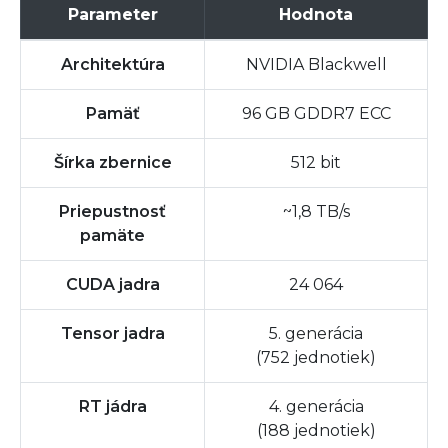
Parameter
Hodnota
Architektúra
NVIDIA Blackwell
Pamäť
96 GB GDDR7 ECC
Šírka zbernice
512 bit
Priepustnosť
~1,8 TB/s
pamäte
CUDA jadra
24 064
Tensor jadra
5. generácia
(752 jednotiek)
RT jádra
4. generácia
(188 jednotiek)