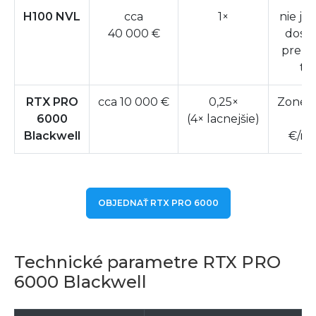
H100 NVL
cca
1×
nie je
40 000 €
dost
pre m
tí
RTX PRO
cca 10 000 €
0,25×
Zoner
6000
(4× lacnejšie)
5
Blackwell
€/me
OBJEDNAŤ RTX PRO 6000
Technické parametre RTX PRO
6000 Blackwell