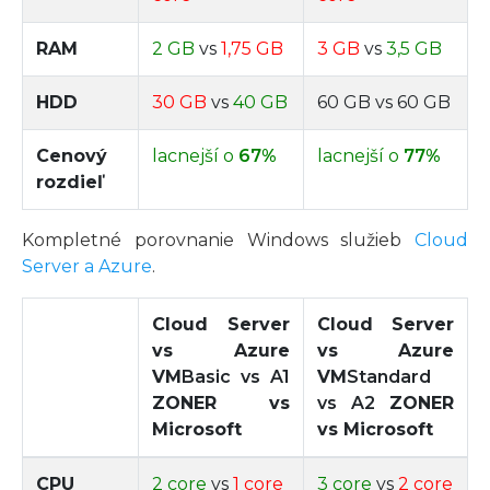
RAM
2 GB
vs
1,75 GB
3 GB
vs
3,5 GB
HDD
30 GB
vs
40 GB
60 GB vs 60 GB
Cenový
lacnejší o
67%
lacnejší o
77%
rozdieľ
Kompletné porovnanie Windows služieb
Cloud
Server a Azure
.
Cloud Server
Cloud Server
vs Azure
vs Azure
VM
Basic vs A1
VM
Standard
ZONER vs
vs A2
ZONER
Microsoft
vs Microsoft
CPU
2 core
vs
1 core
3 core
vs
2 core