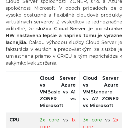
Cloud Server spoločnosti ZONER, s.r.o. a Azure
spoločnosti Microsoft. V oboch prípadoch ide o
vysoko dostupné a flexibilné cloudové produkty
virtuálnych serverov. Z výsledkov je jednoznačne
viditeľné, že
služba Cloud Server je po stránke
HW nastavená lepšie a napriek tomu je výrazne
lacnejšia
. Ďalšou výhodou služby Cloud Server je
fakturácia v eurách a predovšetkým, že služba je
umiestnená priamo v ČR/EU a tým neprichádza k
aakýmkoľvek zdržania.
Cloud Server
Cloud Server
vs Azure
vs Azure
VM
Basic vs A1
VM
Standard
ZONER vs
vs A2
ZONER
Microsoft
vs Microsoft
CPU
2x core
vs
1x
3x core
vs
2x
core
core