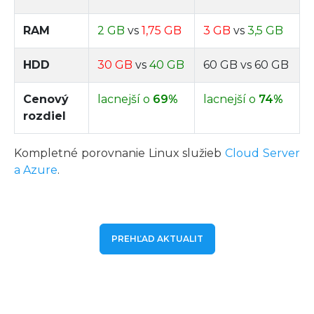
RAM
2 GB
vs
1,75 GB
3 GB
vs
3,5 GB
HDD
30 GB
vs
40 GB
60 GB vs 60 GB
Cenový
lacnejší o
69%
lacnejší o
74%
rozdiel
Kompletné porovnanie Linux služieb
Cloud Server
a Azure
.
PREHĽAD AKTUALIT