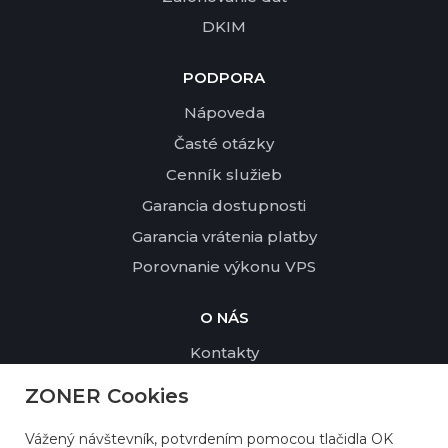
DKIM
PODPORA
Nápoveda
Časté otázky
Cenník služieb
Garancia dostupnosti
Garancia vrátenia platby
Porovnanie výkonu VPS
O NÁS
Kontakty
Profil spoločnosti
ZONER Cookies
Udržateľnosť a životné prostredie
Vážený návštevník, potvrdením pomocou tlačidla OK
Referencie