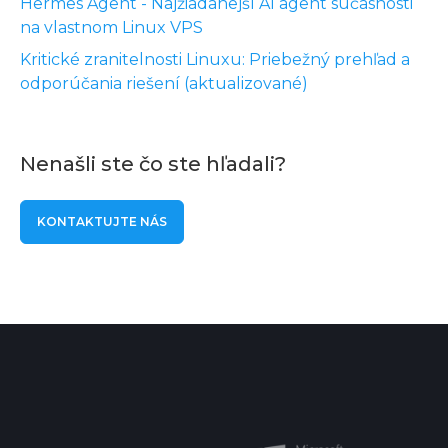
Hermes Agent - Najžiadanejší AI agent súčasnosti
na vlastnom Linux VPS
Kritické zranitelnosti Linuxu: Priebežný prehľad a
odporúčania riešení (aktualizované)
Nenašli ste čo ste hľadali?
KONTAKTUJTE NÁS