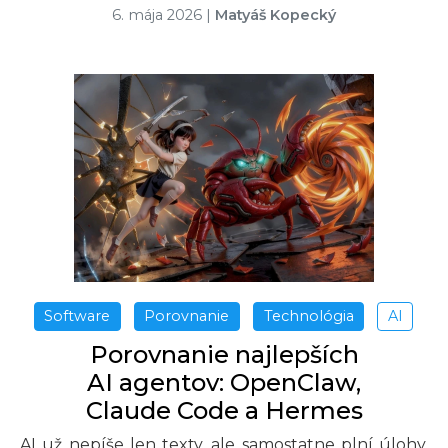
6. mája 2026
|
Matyáš Kopecký
Software
Porovnanie
Technológia
AI
Porovnanie najlepších
AI agentov: OpenClaw,
Claude Code a Hermes
AI už nepíše len texty, ale samostatne plní úlohy.