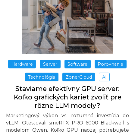
Hardware
Server
Software
Porovnanie
Technológia
ZonerCloud
AI
Staviame efektívny GPU server:
Koľko grafických kariet zvoliť pre
rôzne LLM modely?
Marketingový výkon vs. rozumná investícia do
vLLM. Otestovali smeRTX PRO 6000 Blackwell s
modelom Qwen. Koľko GPU naozaj potrebujete