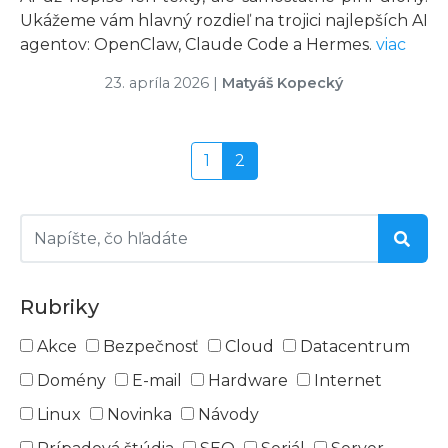
Ukážeme vám hlavný rozdieľ na trojici najlepších AI
agentov: OpenClaw, Claude Code a Hermes.
viac
23. apríla 2026
|
Matyáš Kopecký
1
2
Rubriky
Akce
Bezpečnosť
Cloud
Datacentrum
Domény
E-mail
Hardware
Internet
Linux
Novinka
Návody