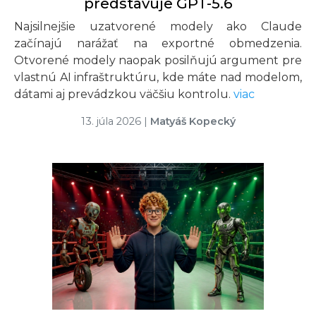
predstavuje GPT-5.6
Najsilnejšie uzatvorené modely ako Claude
začínajú narážať na exportné obmedzenia.
Otvorené modely naopak posilňujú argument pre
vlastnú AI infraštruktúru, kde máte nad modelom,
dátami aj prevádzkou väčšiu kontrolu.
viac
13. júla 2026
|
Matyáš Kopecký