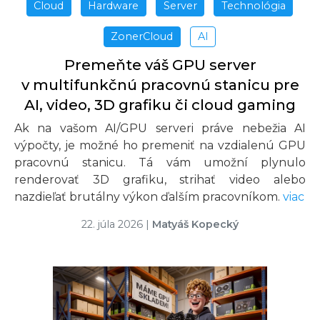
Cloud
Hardware
Server
Technológia
ZonerCloud
AI
Premeňte váš GPU server
v multifunkčnú pracovnú stanicu pre
AI, video, 3D grafiku či cloud gaming
Ak na vašom AI/GPU serveri práve nebežia AI
výpočty, je možné ho premeniť na vzdialenú GPU
pracovnú stanicu. Tá vám umožní plynulo
renderovať 3D grafiku, strihať video alebo
nazdieľať brutálny výkon ďalším pracovníkom.
viac
22. júla 2026
|
Matyáš Kopecký