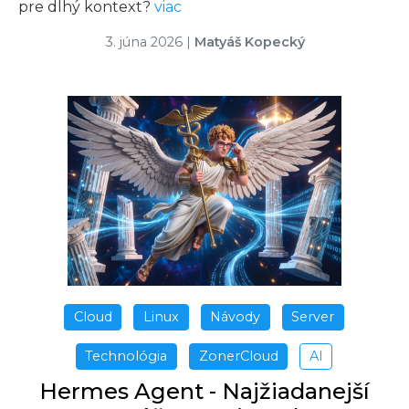
pre dlhý kontext?
viac
3. júna 2026
|
Matyáš Kopecký
Cloud
Linux
Návody
Server
Technológia
ZonerCloud
AI
Hermes Agent - Najžiadanejší