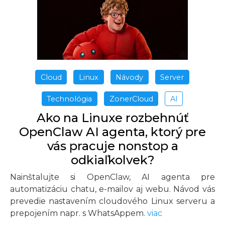
Cloud
Linux
Návody
Server
Technológia
ZonerCloud
AI
Ako na Linuxe rozbehnúť
OpenClaw AI agenta, ktorý pre
vás pracuje nonstop a
odkiaľkolvek?
Nainštalujte si OpenClaw, AI agenta pre
automatizáciu chatu, e-mailov aj webu. Návod vás
prevedie nastavením cloudového Linux serveru a
prepojením napr. s WhatsAppem.
viac