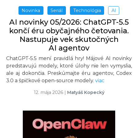
Novinka
Seriál
Technológia
AI
AI novinky 05/2026: ChatGPT-5.5
končí éru obyčajného četovania.
Nastupuje vek skutočných
AI agentov
ChatGPT-5.5 mení pravidlá hry! Májové AI novinky
predstavujú modely, ktoré úlohy nie len vymyslia,
ale aj dokončia. Preskúmajte éru agentov, Codex
3.0 a špičkové open-source modely.
viac
12. mája 2026
|
Matyáš Kopecký