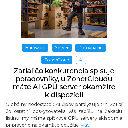
Hardware
Server
Porovnanie
ZonerCloud
AI
Zatiaľ čo konkurencia spisuje
poradovníky, u ZonerCloudu
máte AI GPU server okamžite
k dispozícii
Globálny nedostatok AI čipov paralyzuje trh. Zatiaľ
čo ostatní poskytovatelia vás zapíšu na čakaciu
listinu, my máme špičkové GPU servery skladom a
pripravené na okamžité použitie.
viac