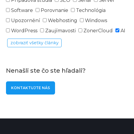
Prípadová štúdia
SEO
Seriál
Server
Software
Porovnanie
Technológia
Upozornění
Webhosting
Windows
WordPress
Zaujímavosti
ZonerCloud
AI
zobraziť všetky články
Nenašli ste čo ste hľadali?
KONTAKTUJTE NÁS