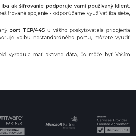
é iba ak šifrovanie podporuje vami používaný klient
.
šifrované spojenie - odporúčame využívať iba siete,
lený
port TCP/445
u vášho poskytovateľa pripojenia
poruje voľbu neštandardného portu, môžete využiť
oid vyžaduje mať aktivne dáta, čo môže byť Vaším