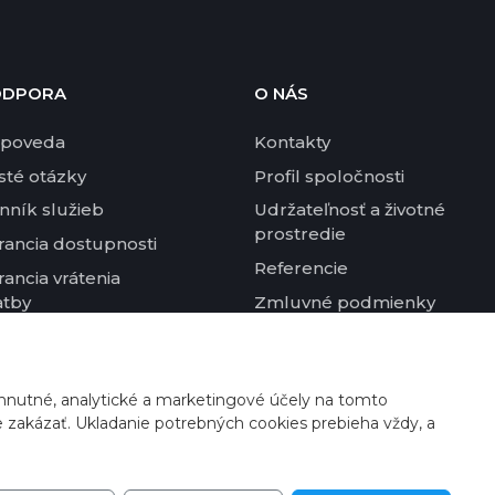
ODPORA
O NÁS
poveda
Kontakty
sté otázky
Profil spoločnosti
nník služieb
Udržateľnosť a životné
prostredie
rancia dostupnosti
Referencie
rancia vrátenia
atby
Zmluvné podmienky
rovnanie výkonu VPS
hnutné, analytické a marketingové účely na tomto
e zakázať. Ukladanie potrebných cookies prebieha vždy, a
Potrebujete poradiť?