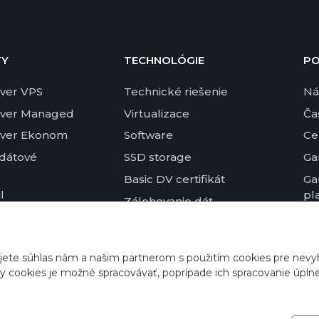
TY
TECHNOLÓGIE
P
ver VPS
Technické riešenie
Ná
rver Managed
Virtualizace
Ča
rver Ekonom
Software
Ce
 dátové
SSD storage
Ga
Basic DV certifikát
Ga
l
pl
Zálohovanie dát
wsletter
Po
DKIM
k
jete súhlas nám a našim partnerom s použitím cookies pre nevy
ny cookies je možné spracovávať, poprípade ich spracovanie úpln