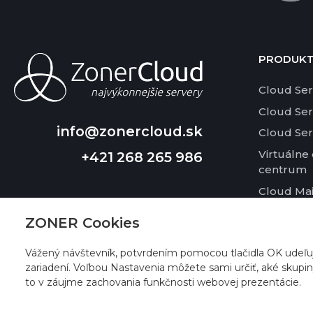
PRODUK
Cloud Ser
Cloud Se
info@zonercloud.sk
Cloud Se
Virtuálne
+421 268 265 986
centrum
Cloud Mai
Cloud Ne
ZONER Cookies
Cloud Dis
Vážený návštevník, potvrdením pomocou tlačidla OK udeľu
zariadení. Voľbou Nastavenia môžete sami určiť, aké skupi
to v záujme zachovania funkčnosti webovej prezentácie.