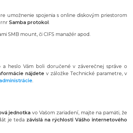
pre umožnenie spojenia s online diskovým priestorom
árnr
Samba protokol
.
ami SMB mount, či CIFS manažér apod.
o a heslo Vám boli doručené v záverečnej správe o
nformácie nájdete
v záložke Technické parametre, v
administrácie
.
ová jednotka
vo Vašom zariadení, majte na pamäti, že
dát je teda
závislá na rýchlosti Vášho internetového