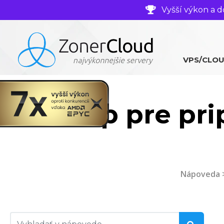
Vyšší výkon a d
VPS/CLO
Postup pre pr
Nápoveda