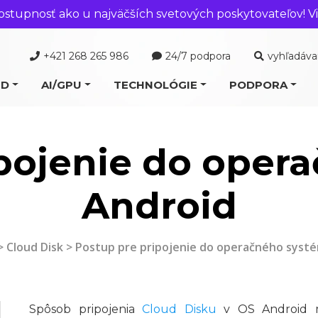
ostupnosť ako u najväčších svetových poskytovateľov! Vi
+421 268 265 986
24/7 podpora
vyhľadáva
UD
AI/GPU
TECHNOLÓGIE
PODPORA
ipojenie do oper
Android
>
Cloud Disk
> Postup pre pripojenie do operačného syst
Spôsob pripojenia
Cloud Disku
v OS Android môž