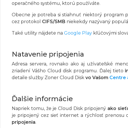
operačného systému, ktorú používáte.
Obecne je potreba si stiahnuť niektorý program 
cez protokol
CIFS/SMB
niekekdy nazývaný popul
Také utility nájdete na
Google Play
kľúčovými slov
Natavenie pripojenia
Adresa servera, rovnako ako aj užívateľské men
zriadení Vášho Cloud disk programu. Ďalej tieto
i
detaile služby Zoner Cloud Disk
vo Vašom
Centre 
Ďalšie informácie
Napriek tomu, že je Cloud Disk pripojený
ako sieť
je pripojený cez sieť internet a rýchlosť prenosu 
pripojenia
.