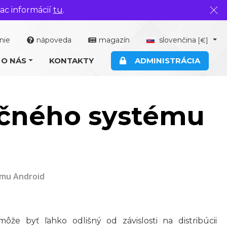
ac informácií
tu
.
Zavr
nie
nápoveda
magazín
slovenčina
[€]
O NÁS
KONTAKTY
ADMINISTRÁCIA
ačného systému
ému Android
e byť ľahko odlišný od závislosti na distribúcii