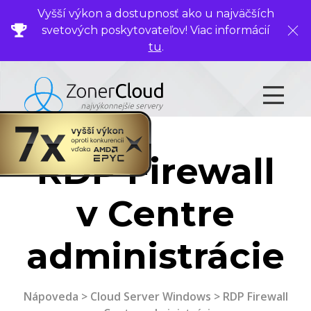
Vyšší výkon a dostupnosť ako u najväčších
svetových poskytovateľov! Viac informácií
Zavr
tu
.
RDP Firewall
v Centre
administrácie
Nápoveda
>
Cloud Server Windows
> RDP Firewall