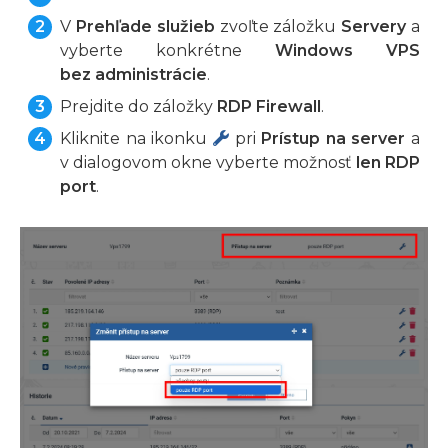
V
Prehľade služieb
zvoľte záložku
Servery
a
vyberte konkrétne
Windows VPS
bez administrácie
.
Prejdite do záložky
RDP Firewall
.
Kliknite na ikonku
pri
Prístup na server
a
v dialogovom okne vyberte možnosť
len RDP
port
.